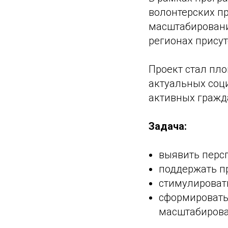
волонтерских п
масштабировани
регионах присут
Проект стал пл
актуальных соц
активных гражд
Задача:
выявить перс
поддержать п
стимулироват
сформировать
масштабиров