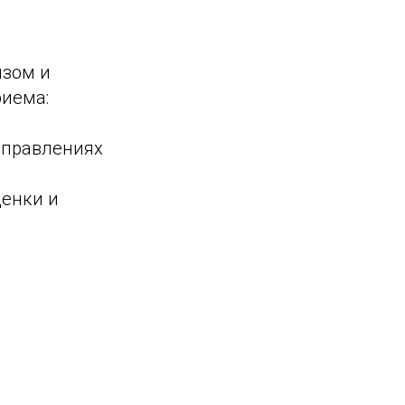
изом и
риема:
аправлениях
ценки и