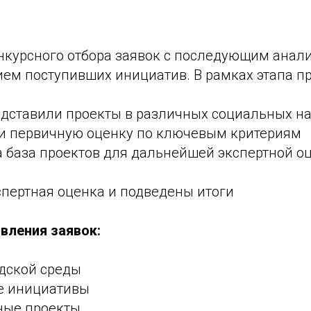
нкурсного отбора заявок с последующим анал
ием поступивших инициатив. В рамках этапа п
едставили проекты в различных социальных н
и первичную оценку по ключевым критериям
 база проектов для дальнейшей экспертной о
спертная оценка и подведены итоги
вления заявок:
одской среды
е инициативы
ные проекты