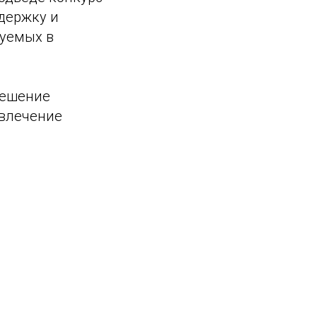
держку и
зуемых в
решение
овлечение